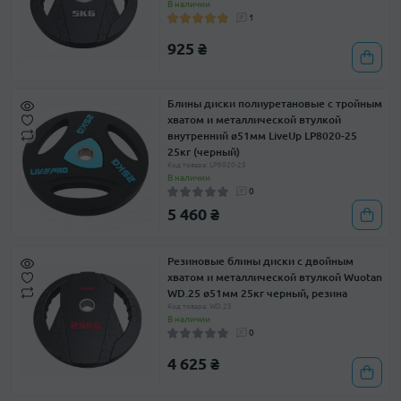
В наличии
1
925 ₴
Блины диски полиуретановые с тройным
хватом и металлической втулкой
внутренний ø51мм LiveUp LP8020-25
25кг (черный)
Код товара: LP8020-25
В наличии
0
5 460 ₴
Резиновые блины диски с двойным
хватом и металлической втулкой Wuotan
WD.25 ø51мм 25кг черный, резина
Код товара: WD.25
В наличии
0
4 625 ₴