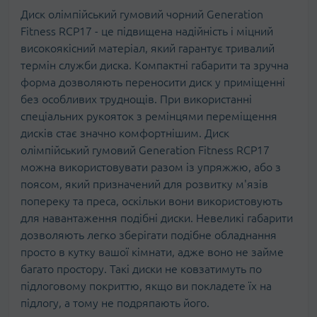
Диск олімпійський гумовий чорний Generation
Fitness RCP17 - це підвищена надійність і міцний
високоякісний матеріал, який гарантує тривалий
термін служби диска. Компактні габарити та зручна
форма дозволяють переносити диск у приміщенні
без особливих труднощів. При використанні
спеціальних рукояток з ремінцями переміщення
дисків стає значно комфортнішим. Диск
олімпійський гумовий Generation Fitness RCP17
можна використовувати разом із упряжжю, або з
поясом, який призначений для розвитку м'язів
попереку та преса, оскільки вони використовують
для навантаження подібні диски. Невеликі габарити
дозволяють легко зберігати подібне обладнання
просто в кутку вашої кімнати, адже воно не займе
багато простору. Такі диски не ковзатимуть по
підлоговому покриттю, якщо ви покладете їх на
підлогу, а тому не подряпають його.