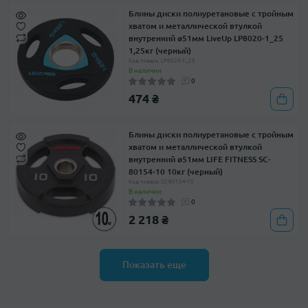
Блины диски полиуретановые с тройным
хватом и металлической втулкой
внутренний ø51мм LiveUp LP8020-1_25
1,25кг (черный)
Код товара: LP8020-1_25
В наличии
0
474 ₴
Блины диски полиуретановые с тройным
хватом и металлической втулкой
внутренний ø51мм LIFE FITNESS SC-
80154-10 10кг (черный)
Код товара: SC-80154-10
В наличии
0
2 218 ₴
Показать еще