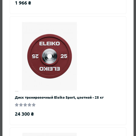
1 966 ₴
+ Задать вопрос
Нет вопросов о данном товаре, станьте
первым и задайте свой вопрос.
Диск тренировочный Eleiko Sport, цветной - 25 кг
Также вас могут заинтересовать
24 300 ₴
Блины диски стальные окрашенные с
тройным хватом внутренний ø51мм
Zelart TA-7791-20 20кг (чугун