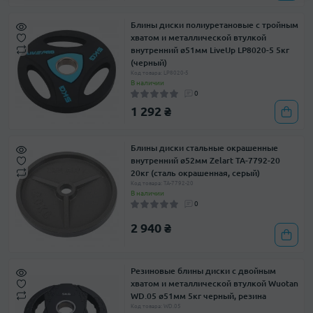
Блины диски полиуретановые с тройным
хватом и металлической втулкой
внутренний ø51мм LiveUp LP8020-5 5кг
(черный)
Код товара: LP8020-5
В наличии
0
1 292 ₴
Блины диски стальные окрашенные
внутренний ø52мм Zelart TA-7792-20
20кг (сталь окрашенная, серый)
Код товара: TA-7792-20
В наличии
0
2 940 ₴
Резиновые блины диски с двойным
хватом и металлической втулкой Wuotan
WD.05 ø51мм 5кг черный, резина
Код товара: WD.05