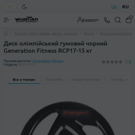
RU
UA
0
Клиенту
Гантели, гири, грифы, диски, рукояти
Диски
Диски олимпийские
Диск олімпійський гумовий чорний
Generation Fitness RCP17-15 кг
Производитель:
Generation Fitness
0
Модель:
RCP17-15
Все о товаре
Описание
Характеристики
Отзывы
0