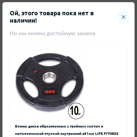
Ой, этого товара пока нет в
Характеристики
наличии!
Но мы имеем достойную замену
ХАРАКТЕРИСТИКИ
Вага
15 кг
Виробник
Generation Fitness
Покрытие
Резина
Отзывы
Нет отзывов о данном товаре.
Блины диски обрезиненные с тройным хватом и
металлической втулкой внутренний ø51мм LIFE FITNESS