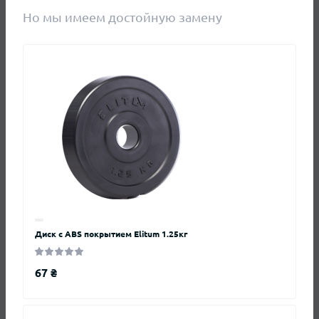
Виробник
Generation Fitness
Но мы имеем достойную замену
Покрытие
Резина
Отзывы
Нет отзывов о данном товаре.
+ Добавить отзыв
Диск с ABS покрытием Elitum 1.25кг
Нет отзывов о данном товаре, станьте
первым, оставьте свой отзыв.
67 ₴