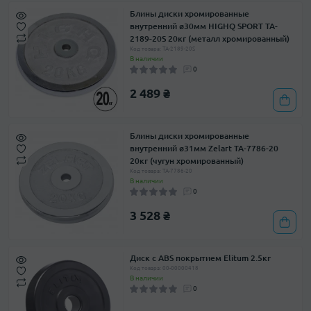
Блины диски хромированные
внутренний ø30мм HIGHQ SPORT TA-
2189-20S 20кг (металл хромированный)
Код товара: TA-2189-20S
В наличии
0
2 489 ₴
Блины диски хромированные
внутренний ø31мм Zelart TA-7786-20
20кг (чугун хромированный)
Код товара: TA-7786-20
В наличии
0
3 528 ₴
Диск с ABS покрытием Elitum 2.5кг
Код товара: 00-00000418
В наличии
0