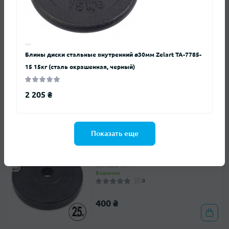
В наличии
0
2 646 ₴
Блины диски стальные внутренний ø30мм Zelart TA-7785-
Блины (диски) хромированные GA-1432-
15 15кг (сталь окрашенная, черный)
10K 30мм 10кг
Код товара: 10871
В наличии
0
2 205 ₴
1 554 ₴
Показать еще
Блины (диски) обрезиненные GA-1442-
2.5 30мм 2,5кг черный
Код товара: 10874
В наличии
0
400 ₴