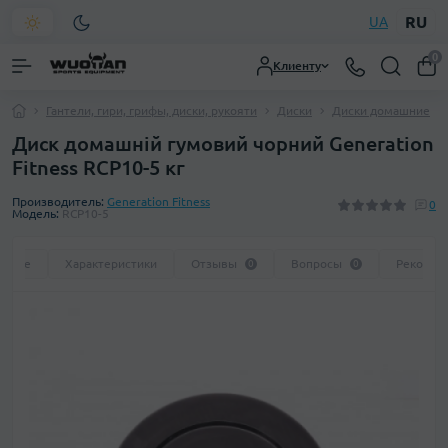
RU
UA
0
Клиенту
Гантели, гири, грифы, диски, рукояти
Диски
Диски домашние
Диск домашній гумовий чорний Generation
Fitness RCP10-5 кг
Производитель:
Generation Fitness
0
Модель:
RCP10-5
сание
Характеристики
Отзывы
Вопросы
Рекомен
0
0