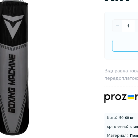
Відправка тов
передоплато
Вага:
50-60 кг
кріплення:
стал
Материал:
Пол