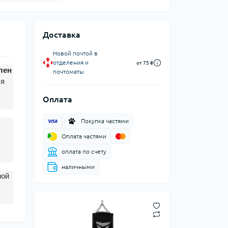
Доставка
Новой почтой в
отделения и
от 75 ₴
лен
почтоматы
ля
Оплата
Покупка частями
Оплата частями
оплата по счету
наличными
ной