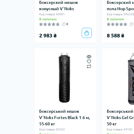
Боксерский мешок
Боксерский 
конусный V`Noks
пола Hop-Spo
Код товара: 60091
Код товара: 5902
В наличии
В наличии
0
2 983 ₴
8 588 ₴
Боксерський мішок
Боксерський
V`Noks Fortes Black 1.6 м,
V`Noks Gel Gr
55-60 кг
50 кг
Код товара: 60202
Код товара: 34102