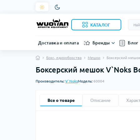
КАТАЛОГ
Доставка и оплата
Бренды
Блог
Бокс, единоборства
Мешки
Боксерский мешок 
Боксерский мешок V`Noks Bo
Производитель:
V`Noks
Модель:
60004
Все о товаре
Описание
Харак