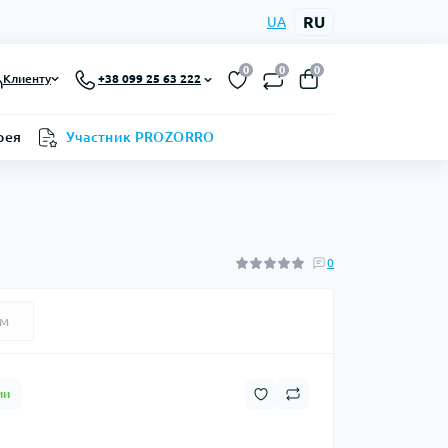
RU
UA
0
0
0
Клиенту
+38 099 25 63 222
рея
Участник PROZORRO
0
ем
ии