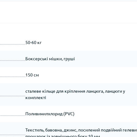
50-60 кг
Боксерські мішки, груші
150 см
сталеве кільце для кріплення ланцюга, ланцюги у
комплекті
Поливинилхлорид (PVC)
Текстиль, бавовна, джинс, посилений подвійний гелеви
прошарок із зовнішнього боку 10 мм