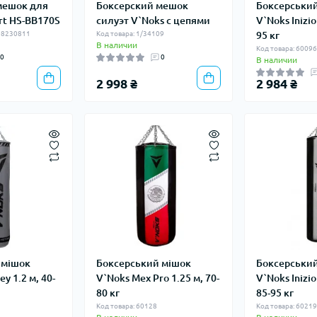
мешок для
Боксерский мешок
Боксерськи
rt HS-BB170S
силуэт V`Noks с цепями
V`Noks Inizio
308230811
Код товара: 1/34109
95 кг
В наличии
Код товара: 6009
0
0
В наличии
2 998 ₴
2 984 ₴
 мішок
Боксерський мішок
Боксерськи
ey 1.2 м, 40-
V`Noks Mex Pro 1.25 м, 70-
V`Noks Inizio
80 кг
85-95 кг
Код товара: 60128
Код товара: 6021