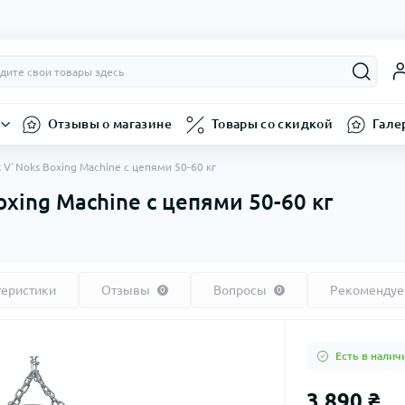
Отзывы о магазине
Товары со скидкой
Гале
V`Noks Boxing Machine с цепями 50-60 кг
xing Machine с цепями 50-60 кг
теристики
Отзывы
Вопросы
Рекоменду
0
0
Есть в налич
3 890 ₴