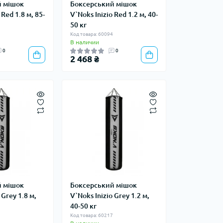
й мішок
Боксерський мішок
 Red 1.8 м, 85-
V`Noks Inizio Red 1.2 м, 40-
50 кг
6
Код товара: 60094
В наличии
0
0
2 468 ₴
й мішок
Боксерський мішок
 Grey 1.8 м,
V`Noks Inizio Grey 1.2 м,
40-50 кг
9
Код товара: 60217