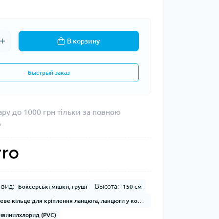
В корзину
Быстрый заказ
ару до 1000 грн тільки за повною
ю
вид:
Высота:
Боксерські мішки, груші
150 см
еве кільце для кріплення ланцюга, ланцюги у комплекті
ивинилхлорид (PVC)