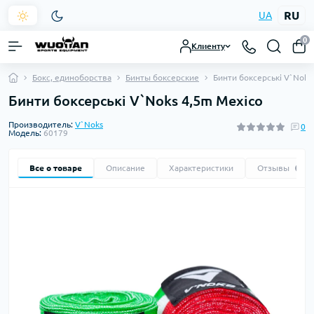
RU
UA
0
Клиенту
Бокс, единоборства
Бинты боксерские
Бинти боксерські V`Noks
Бинти боксерські V`Noks 4,5m Mexico
Производитель:
V`Noks
0
Модель:
60179
Все о товаре
Описание
Характеристики
Отзывы
0