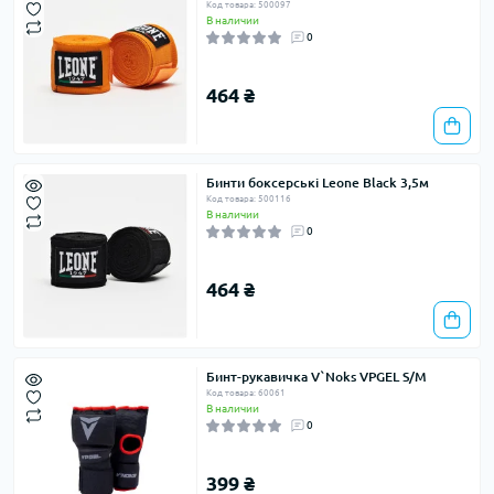
Код товара: 500097
В наличии
0
464 ₴
Бинти боксерські Leone Black 3,5м
Код товара: 500116
В наличии
0
464 ₴
Бинт-рукавичка V`Noks VPGEL S/M
Код товара: 60061
В наличии
0
399 ₴